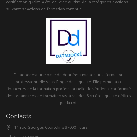
certification qualité a été délivrée au titre de la catégories d’actions
suivantes : actions de formation continue.
Datadock est une base de données unique sur la formation
professionnelle sous l’angle de la qualité. Elle permet aux
financeurs de la formation professionnelle de vérifier la conformité
des organismes de formation vis-à-vis des 6 critères qualité définis
par la Loi.
Contacts
14, rue Georges Courteline 37000 Tours