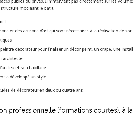
paces publics ou privés. Il n’intervient pas directement sur les volu
structure modifiant le bâtit.
nel.
isans et des artisans d’art qui sont nécessaires à la réalisation de son
stiques.
e peintre décorateur pour finaliser un décor peint, un drapé, une inst
n architecte.
un lieu et son habillage.
ent a développé un style .
tudes de décorateur en deux ou quatre ans.
on professionnelle (formations courtes), à 