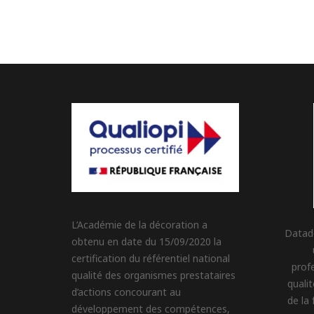
L’Académie de la décoration a
Datad
obtenu en date du 15/09/2020 la
certification du référentiel national
profe
qualité des organismes prestataires
quali
d’actions concourant au
de la
développement des compétences,