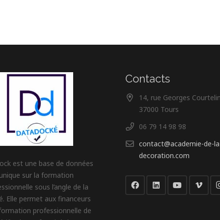
Contacts
14, rue Georges Courteli
37000 Tours
06 79 14 98 98
contact@academie-de-la
decoration.com
ock est une base de données
unique sur la formation
ssionnelle sous l’angle de la
té. Elle permet aux financeurs
 formation professionnelle de