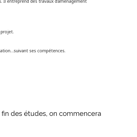
mes. Il entreprend des travaux d’aménagement
 projet.
allation…suivant ses compétences.
la fin des études, on commencera