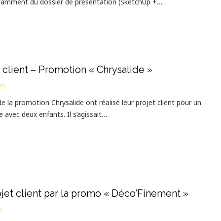
tamment du dossier de présentation (SketchUp +…
 client – Promotion « Chrysalide »
21
e la promotion Chrysalide ont réalisé leur projet client pour un
 avec deux enfants. Il s’agissait…
jet client par la promo « Déco’Finement »
0