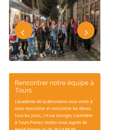
Rencontrer notre équipe à
Tours
L'académie de la décoration vous invite à
nous rencontrer et rencontrer les élèves
tous les jours, 14 rue Georges Courteline
à Tours.Prenez rendez-vous auprès de
Hervé Iniguez au 06 79 14 98 98.