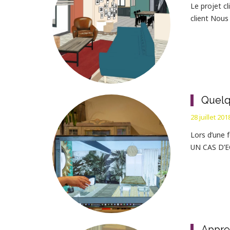
Le projet c
client Nous
Quelq
28 juillet 201
Lors d’une 
UN CAS D’E
Appren