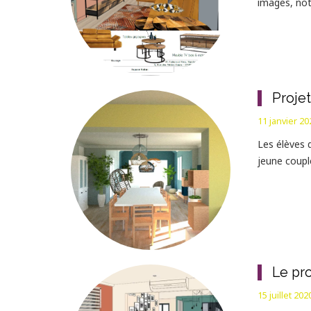
images, no
Projet
11 janvier 20
Les élèves d
jeune couple
Le pro
15 juillet 202