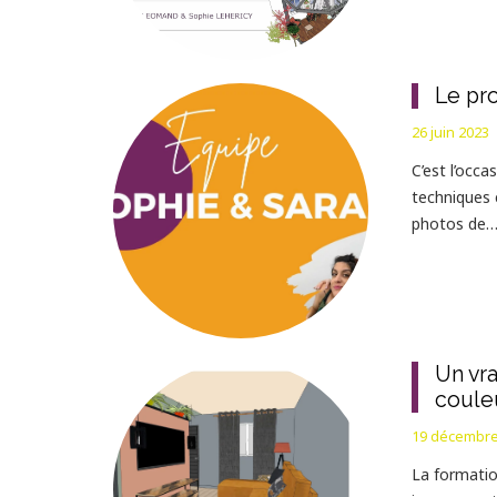
Le pro
26 juin 2023
C’est l’occ
techniques 
photos de
Un vra
coule
19 décembre
La formatio