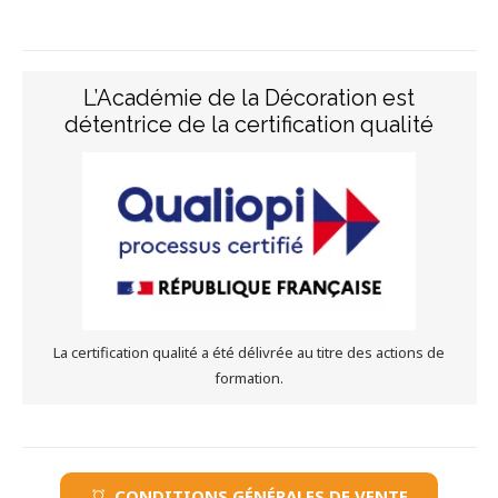
L’Académie de la Décoration est
détentrice de la certification qualité
QUALIOPI, c’est quoi ?
La certification QAULIOPI a pour objectif d’attester la qualité
du processus mis en œuvre par les prestataires d’actions
concourant au développement des compétences.
L'Académie de la Décoration a reçu cette certification le 15
septembre 2020, dans la catégorie "Actions de formation".
VOIR LE CERTIFICAT
La certification qualité a été délivrée au titre des actions de
formation.
CONDITIONS GÉNÉRALES DE VENTE
all_out