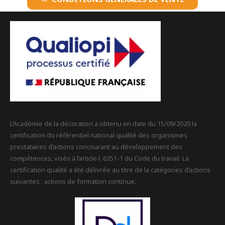
L’Académie de la décoration a obtenu en date du 15/09/2020 la
certification du référentiel national qualité des organismes
prestataires d’actions concourant au développement des
compétences, visés à l’article l. 6351-1 du Code du travail. La
certification qualité a été délivrée au titre de la catégories d’actions
suivantes : actions de formation continue.