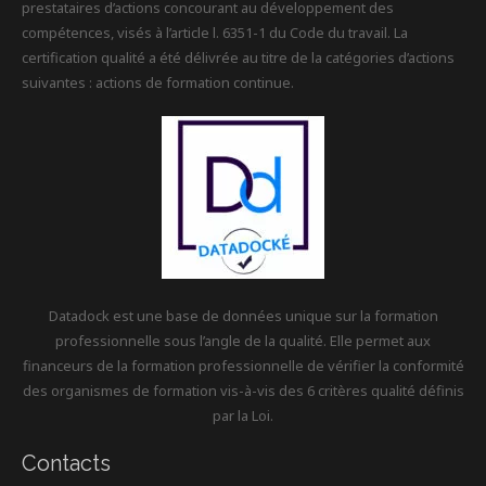
prestataires d’actions concourant au développement des
compétences, visés à l’article l. 6351-1 du Code du travail. La
certification qualité a été délivrée au titre de la catégories d’actions
suivantes : actions de formation continue.
Datadock est une base de données unique sur la formation
professionnelle sous l’angle de la qualité. Elle permet aux
financeurs de la formation professionnelle de vérifier la conformité
des organismes de formation vis-à-vis des 6 critères qualité définis
par la Loi.
Contacts