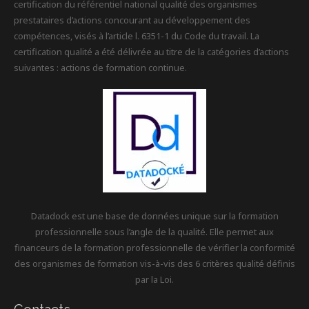
certification du référentiel national qualité des organismes
prestataires d’actions concourant au développement des
compétences, visés à l’article l. 6351-1 du Code du travail. La
certification qualité a été délivrée au titre de la catégories d’actions
suivantes : actions de formation continue.
Datadock est une base de données unique sur la formation
professionnelle sous l’angle de la qualité. Elle permet aux
financeurs de la formation professionnelle de vérifier la conformité
des organismes de formation vis-à-vis des 6 critères qualité définis
par la Loi.