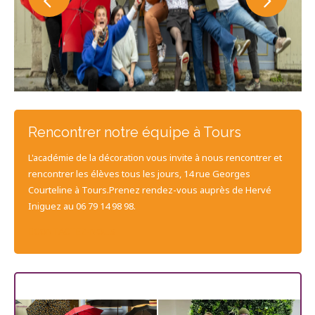
Rencontrer notre équipe à Tours
L'académie de la décoration vous invite à nous rencontrer et
rencontrer les élèves tous les jours, 14 rue Georges
Courteline à Tours.Prenez rendez-vous auprès de Hervé
Iniguez au 06 79 14 98 98.
CONTACTEZ-NOUS
Les dernières promos