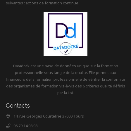
suivantes : actions de formation continue.
Datadock est une base de données unique sur la formation
professionnelle sous l’angle de la qualité. Elle permet aux
financeurs de la formation professionnelle de vérifier la conformité
des organismes de formation vis-à-vis des 6 critères qualité définis
par la Loi.
Contacts
14, rue Georges Courteline 37000 Tours
06 79 14 98 98