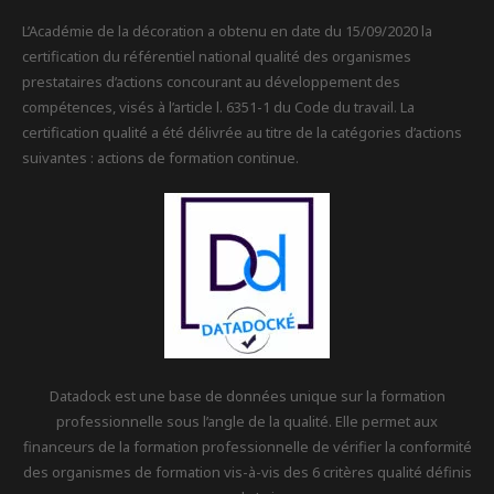
L’Académie de la décoration a obtenu en date du 15/09/2020 la
certification du référentiel national qualité des organismes
prestataires d’actions concourant au développement des
compétences, visés à l’article l. 6351-1 du Code du travail. La
certification qualité a été délivrée au titre de la catégories d’actions
suivantes : actions de formation continue.
Datadock est une base de données unique sur la formation
professionnelle sous l’angle de la qualité. Elle permet aux
financeurs de la formation professionnelle de vérifier la conformité
des organismes de formation vis-à-vis des 6 critères qualité définis