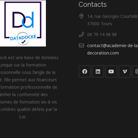
Contacts
14, rue Georges Courteli
37000 Tours
06 79 14 98 98
contact@academie-de-la
decoration.com
ock est une base de données
unique sur la formation
ssionnelle sous l’angle de la
té. Elle permet aux financeurs
 formation professionnelle de
érifier la conformité des
ismes de formation vis-à-vis
critères qualité définis par la
Loi.