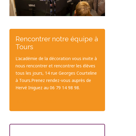
Rencontrer notre équipe à
Tours
L'académie de la décoration vous invite à
nous rencontrer et rencontrer les élèves
tous les jours, 14 rue Georges Courteline
à Tours.Prenez rendez-vous auprès de
Hervé Iniguez au 06 79 14 98 98.
CONTACTEZ-NOUS
Les dernières promos