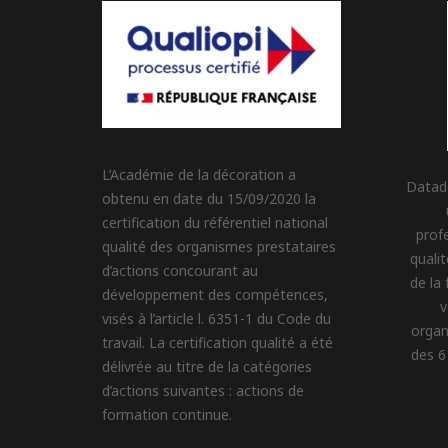
L’Académie de la décoration a
Datad
obtenu en date du 15/09/2020 la
certification du référentiel national
profe
qualité des organismes prestataires
quali
d’actions concourant au
de la
développement des compétences,
v
visés à l’article l. 6351-1 du Code du
organ
travail. La certification qualité a été
des 6 
délivrée au titre de la catégories
d’actions suivantes : actions de
formation continue.