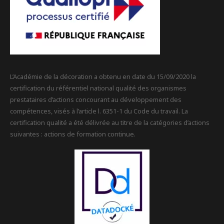
L’Académie de la décoration a obtenu en date du 15/09/2020 la
certification du référentiel national qualité des organismes
prestataires d’actions concourant au développement des
compétences, visés à l’article l. 6351-1 du Code du travail. La
certification qualité a été délivrée au titre de la catégories d’actions
suivantes : actions de formation continue.