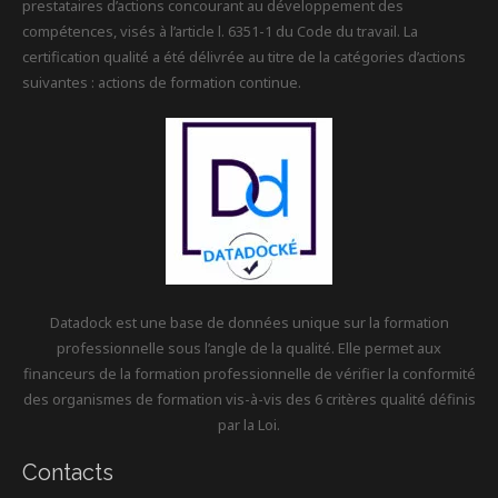
prestataires d’actions concourant au développement des
compétences, visés à l’article l. 6351-1 du Code du travail. La
certification qualité a été délivrée au titre de la catégories d’actions
suivantes : actions de formation continue.
Datadock est une base de données unique sur la formation
professionnelle sous l’angle de la qualité. Elle permet aux
financeurs de la formation professionnelle de vérifier la conformité
des organismes de formation vis-à-vis des 6 critères qualité définis
par la Loi.
Contacts