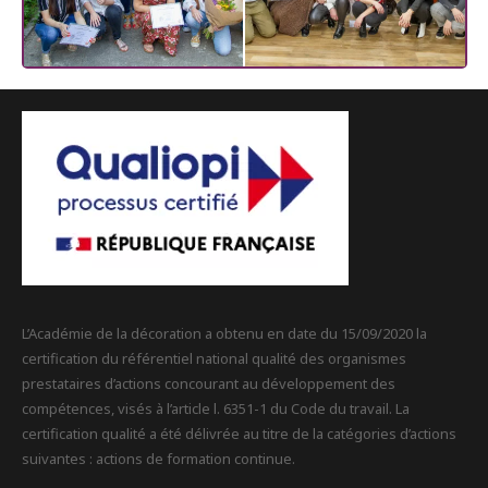
L’Académie de la décoration a obtenu en date du 15/09/2020 la
certification du référentiel national qualité des organismes
prestataires d’actions concourant au développement des
compétences, visés à l’article l. 6351-1 du Code du travail. La
certification qualité a été délivrée au titre de la catégories d’actions
suivantes : actions de formation continue.